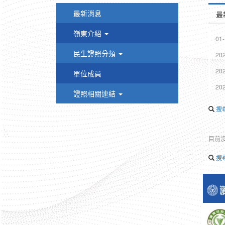
最新消息
最
嶺東介紹
01-
民生證照分類
20
20
單位成員
20
證照相關連結
搜
目前
搜