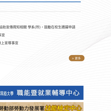
協助宣傳周知相關 學系(所)，鼓勵在校生踴躍申請
事宜
線上宣導事宜
更多