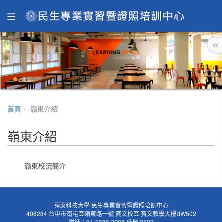
首頁
嶺東介紹
嶺東介紹
嶺東校況簡介
嶺東科技大學 民生專業實習暨證照培訓中心
408284 台中市南屯區嶺東路一號 寶文校區 寶文教學大樓BW502
電話：04-2389-2088 分機 3502