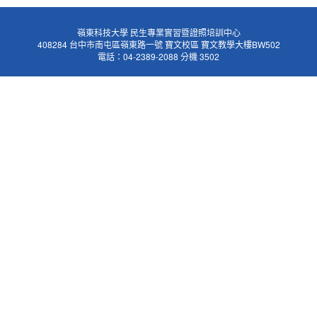
嶺東科技大學 民生專業實習暨證照培訓中心
408284 台中市南屯區嶺東路一號 寶文校區 寶文教學大樓BW502
電話：04-2389-2088 分機 3502