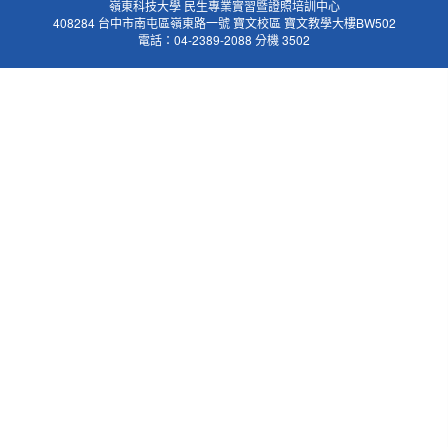
嶺東科技大學 民生專業實習暨證照培訓中心
408284 台中市南屯區嶺東路一號 寶文校區 寶文教學大樓BW502
電話：04-2389-2088 分機 3502